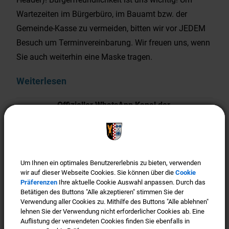
Wartezeiten im Bürgerbüro, im Bauamt bzw. der
Gemeinde-Kasse zu vermeiden, bitten wir vor JEDEM
Besuch um Terminvereinbarung. Wir freuen uns, wenn
Sie auch weiterhin eine Maske tragen.
Weiterlesen
Offizieller WhatsApp Kanal der
Gemeinde Türkenfeld
Um Ihnen ein optimales Benutzererlebnis zu bieten, verwenden
Um Ihnen ein optimales Benutzererlebnis zu bieten, verwenden
wir auf dieser Webseite Cookies. Sie können über die
wir auf dieser Webseite Cookies. Sie können über die
Cookie
Cookie
Präferenzen
Präferenzen
Ihre aktuelle Cookie Auswahl anpassen. Durch das
Ihre aktuelle Cookie Auswahl anpassen. Durch das
Betätigen des Buttons "Alle akzeptieren" stimmen Sie der
Betätigen des Buttons "Alle akzeptieren" stimmen Sie der
Verwendung aller Cookies zu. Mithilfe des Buttons "Alle ablehnen"
Verwendung aller Cookies zu. Mithilfe des Buttons "Alle ablehnen"
lehnen Sie der Verwendung nicht erforderlicher Cookies ab. Eine
lehnen Sie der Verwendung nicht erforderlicher Cookies ab. Eine
Auflistung der verwendeten Cookies finden Sie ebenfalls in
Auflistung der verwendeten Cookies finden Sie ebenfalls in