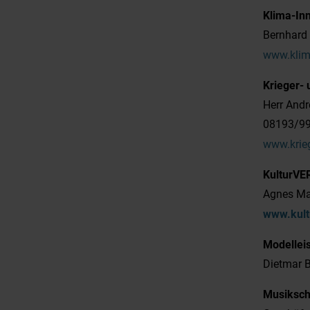
Klima-Inn
Bernhard 
www.klim
Krieger-
Herr Andr
08193/99
www.krieg
KulturV
Agnes Mar
www.kult
Modellei
Dietmar B
Musikschu