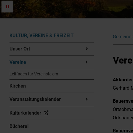
KULTUR, VEREINE & FREIZEIT
Gemeinde
Unser Ort
Vere
Vereine
Leitfaden für Vereinsfeiern
Akkordeo
Kirchen
Gerhard M
Veranstaltungskalender
Bauernve
Ortsobman
Kulturkalender
Ortsbäuer
Bücherei
Bauernv