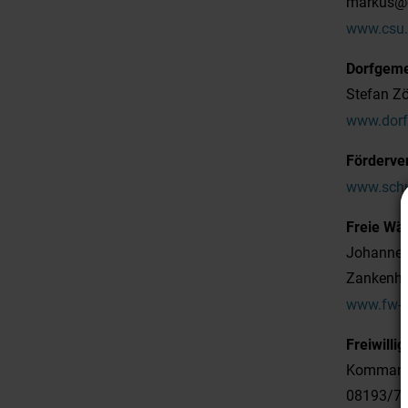
markus@
www.csu.
Dorfgemei
Stefan Zö
www.dorf
Förderver
www.schul
Freie Wä
Johannes
Zankenha
www.fw-t
Freiwilli
Kommandan
08193/7