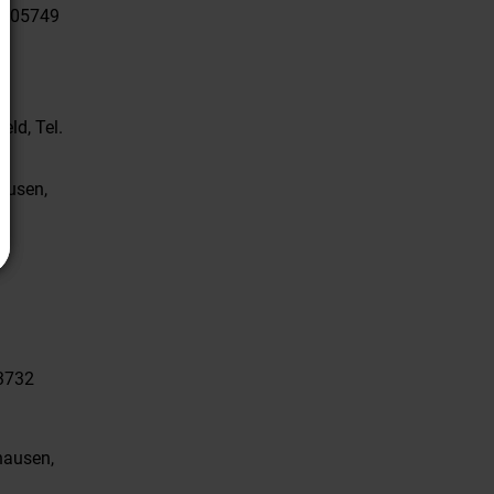
3/905749
ld, Tel.
ausen,
43732
hausen,