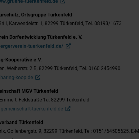
www.gruene-tuerkenfeld.de
urschutz, Ortsgruppe Türkenfeld
 Brill, Karwendelstr. 1, 82299 Türkenfeld, Tel. 08193/1673
ein Dorfentwicklung Türkenfeld e. V.
uergerverein-tuerkenfeld.de/
g-Kooperative e.V.
en, Weiherstr. 2 B, 82299 Türkenfeld, Tel. 0160 2454990
haring-koop.de
inschaft MGV Türkenfeld
Emmert, Feldstraße 1a, 82299 Türkenfeld
gemeinschaft-tuerkenfeld.de
verband Türkenfeld
ix, Gollenbergstr. 9, 82299 Türkenfeld, Tel: 0151/64505625, E-Ma