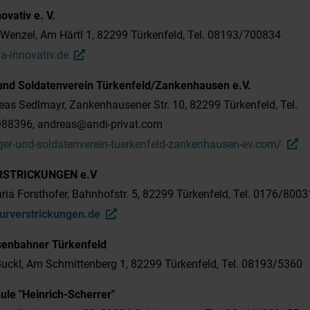
ovativ e. V.
Wenzel, Am Härtl 1, 82299 Türkenfeld, Tel. 08193/700834
a-innovativ.de
 und Soldatenverein Türkenfeld/Zankenhausen e.V.
eas Sedlmayr, Zankenhausener Str. 10, 82299 Türkenfeld, Tel.
88396, andreas@andi-privat.com
er-und-soldatenverein-tuerkenfeld-zankenhausen-ev.com/
ERSTRICKUNGEN e.V
ia Forsthofer, Bahnhofstr. 5, 82299 Türkenfeld, Tel. 0176/800
urverstrickungen.de
senbahner Türkenfeld
uckl, Am Schmittenberg 1, 82299 Türkenfeld, Tel. 08193/5360
le "Heinrich-Scherrer"