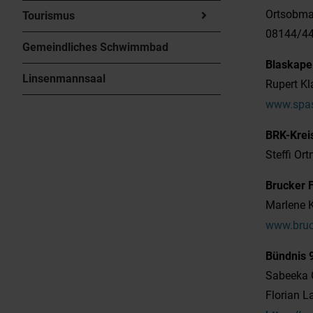
Ortsobman
Tourismus
08144/4
Gemeindliches Schwimmbad
Blaskape
Linsenmannsaal
Rupert Kl
www.spas
BRK-Krei
Steffi Or
Brucker 
Marlene K
www.bruc
Bündnis 
Sabeeka G
Florian L