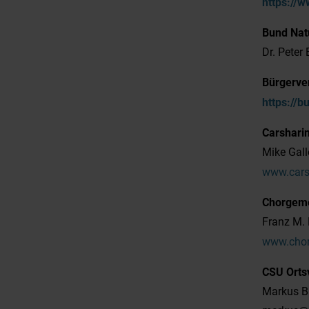
https://
Bund Nat
Dr. Peter
Bürgerver
https://b
Carsharin
Mike Gall
www.cars
Chorgeme
Franz M. 
www.chor
CSU Orts
Markus Br