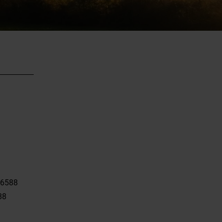
/6588
88