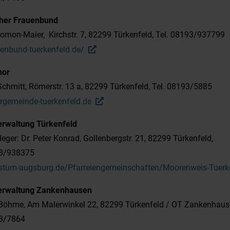
cher Frauenbund
omon-Maier, Kirchstr. 7, 82299 Türkenfeld, Tel. 08193/937799
enbund-tuerkenfeld.de/
hor
Schmitt, Römerstr. 13 a, 82299 Türkenfeld, Tel. 08193/5885
rgemeinde-tuerkenfeld.de
erwaltung Türkenfeld
leger: Dr. Peter Konrad, Gollenbergstr. 21, 82299 Türkenfeld,
93/938375
bistum-augsburg.de/Pfarreiengemeinschaften/Moorenweis-Tuerk
erwaltung Zankenhausen
 Böhme, Am Malerwinkel 22, 82299 Türkenfeld / OT Zankenhaus
93/7864