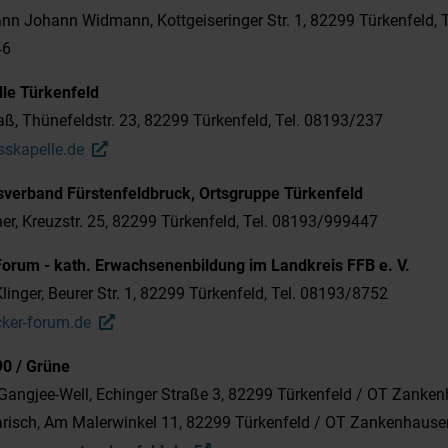
n Johann Widmann, Kottgeiseringer Str. 1, 82299 Türkenfeld, T
46
lle Türkenfeld
aß, Thünefeldstr. 23, 82299 Türkenfeld, Tel. 08193/237
skapelle.de
sverband Fürstenfeldbruck, Ortsgruppe Türkenfeld
tner, Kreuzstr. 25, 82299 Türkenfeld, Tel. 08193/999447
Forum - kath. Erwachsenenbildung im Landkreis FFB e. V.
linger, Beurer Str. 1, 82299 Türkenfeld, Tel. 08193/8752
ker-forum.de
90 / Grüne
angjee-Well, Echinger Straße 3, 82299 Türkenfeld / OT Zanke
arisch, Am Malerwinkel 11, 82299 Türkenfeld / OT Zankenhause