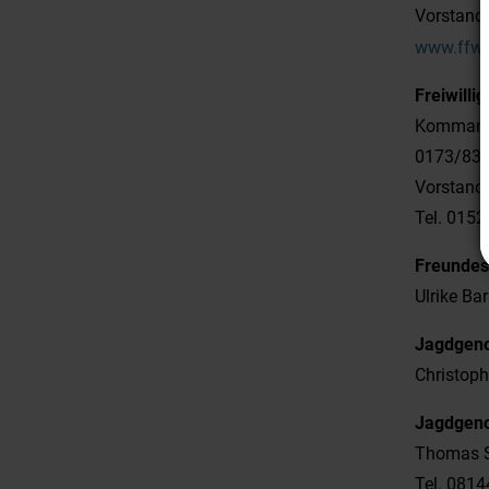
Vorstand 
www.ffw-
Freiwill
Kommandan
0173/83 
Vorstand 
Tel. 0152
Freundes
Ulrike Ba
Jagdgeno
Christoph
Jagdgeno
Thomas St
Tel. 081