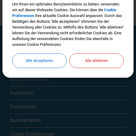
Um Ihnen ein optimales Benutzererlebnis zu bieten, verwenden
Um Ihnen ein optimales Benutzererlebnis zu bieten, verwenden
wir auf dieser Webseite Cookies. Sie können über die
wir auf dieser Webseite Cookies. Sie können über die
Cookie
Cookie
Präferenzen
Präferenzen
Ihre aktuelle Cookie Auswahl anpassen. Durch das
Ihre aktuelle Cookie Auswahl anpassen. Durch das
Betätigen des Buttons "Alle akzeptieren" stimmen Sie der
Betätigen des Buttons "Alle akzeptieren" stimmen Sie der
Verwendung aller Cookies zu. Mithilfe des Buttons "Alle ablehnen"
Verwendung aller Cookies zu. Mithilfe des Buttons "Alle ablehnen"
lehnen Sie der Verwendung nicht erforderlicher Cookies ab. Eine
lehnen Sie der Verwendung nicht erforderlicher Cookies ab. Eine
Auflistung der verwendeten Cookies finden Sie ebenfalls in
Auflistung der verwendeten Cookies finden Sie ebenfalls in
unseren Cookie Präferenzen.
unseren Cookie Präferenzen.
Mehr entdecken
Alle akzeptieren
Alle akzeptieren
Alle ablehnen
Alle ablehnen
Kontakt
Inhaltsverzeichnis
Impressum
Datenschutz
Barrierefreiheit
Cookie Einstellungen