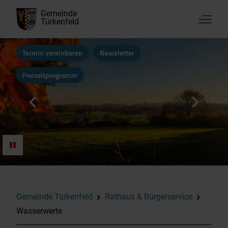
Gemeinde
Türkenfeld
Termin vereinbaren
Newsletter
Freizeitprogramm
Aktuelles, Startseite
Rathaus & Bürgerservice
Kultur, Vereine & Freizeit
Gemeinde Türkenfeld
Rathaus & Bürgerservice
Wasserwerte
Familie & Soziales