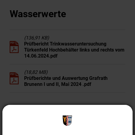
Wirtschaft & Gewerbe
Wasserwerte
EnergieMonitor
(136,91 KB)
Prüfbericht Trinkwasseruntersuchung
Türkenfeld Hochbehälter links und rechts vom
14.06.2024.pdf
(18,82 MB)
Prüfberichte und Auswertung Grafrath
Brunenn I und II, Mai 2024 .pdf