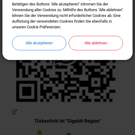
Betätigen des Buttons "Alle akzeptieren" stimmen Sie der
Betätigen des Buttons "Alle akzeptieren" stimmen Sie der
Verwendung aller Cookies zu. Mithilfe des Buttons "Alle ablehnen"
Verwendung aller Cookies zu. Mithilfe des Buttons "Alle ablehnen"
lehnen Sie der Verwendung nicht erforderlicher Cookies ab. Eine
lehnen Sie der Verwendung nicht erforderlicher Cookies ab. Eine
Auflistung der verwendeten Cookies finden Sie ebenfalls in
Auflistung der verwendeten Cookies finden Sie ebenfalls in
unseren Cookie Präferenzen.
unseren Cookie Präferenzen.
Alle akzeptieren
Alle akzeptieren
Alle ablehnen
Alle ablehnen
Türkenfeld ist "Gigabit-Region"