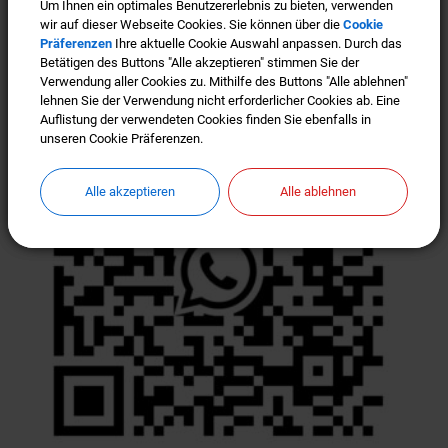
Um Ihnen ein optimales Benutzererlebnis zu bieten, verwenden
Um Ihnen ein optimales Benutzererlebnis zu bieten, verwenden
wir auf dieser Webseite Cookies. Sie können über die
wir auf dieser Webseite Cookies. Sie können über die
Cookie
Cookie
Offizieller WhatsApp Kanal der
Präferenzen
Präferenzen
Ihre aktuelle Cookie Auswahl anpassen. Durch das
Ihre aktuelle Cookie Auswahl anpassen. Durch das
Gemeinde Türkenfeld
Betätigen des Buttons "Alle akzeptieren" stimmen Sie der
Betätigen des Buttons "Alle akzeptieren" stimmen Sie der
Verwendung aller Cookies zu. Mithilfe des Buttons "Alle ablehnen"
Verwendung aller Cookies zu. Mithilfe des Buttons "Alle ablehnen"
lehnen Sie der Verwendung nicht erforderlicher Cookies ab. Eine
lehnen Sie der Verwendung nicht erforderlicher Cookies ab. Eine
Auflistung der verwendeten Cookies finden Sie ebenfalls in
Auflistung der verwendeten Cookies finden Sie ebenfalls in
unseren Cookie Präferenzen.
unseren Cookie Präferenzen.
Alle akzeptieren
Alle akzeptieren
Alle ablehnen
Alle ablehnen