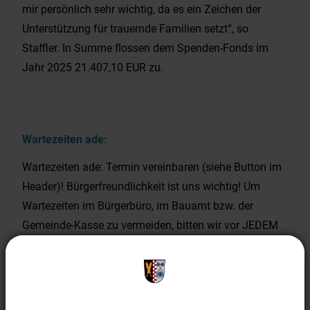
mir persönlich sehr wichtig, da es ein Zeichen der
Unterstützung für trauernde Familien setzt“, so
Staffler. In Summe flossen dem Spenden-Fonds im
Jahr 2025 21.407,10 EUR zu.
Wartezeiten ade:
Wartezeiten ade: Termin vereinbaren (siehe Button im
Header)! Bürgerfreundlichkeit ist uns wichtig! Um
Wartezeiten im Bürgerbüro, im Bauamt bzw. der
Gemeinde-Kasse zu vermeiden, bitten wir vor JEDEM
Besuch um Terminvereinbarung. Wir freuen uns, wenn
Sie auch weiterhin eine Maske tragen.
Weiterlesen