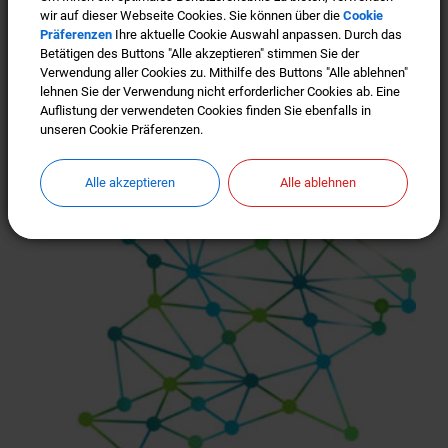
wir auf dieser Webseite Cookies. Sie können über die
wir auf dieser Webseite Cookies. Sie können über die
Cookie
Cookie
Türkenfeld ist "Gigabit-Region"
Präferenzen
Präferenzen
Ihre aktuelle Cookie Auswahl anpassen. Durch das
Ihre aktuelle Cookie Auswahl anpassen. Durch das
Betätigen des Buttons "Alle akzeptieren" stimmen Sie der
Betätigen des Buttons "Alle akzeptieren" stimmen Sie der
Verwendung aller Cookies zu. Mithilfe des Buttons "Alle ablehnen"
Verwendung aller Cookies zu. Mithilfe des Buttons "Alle ablehnen"
lehnen Sie der Verwendung nicht erforderlicher Cookies ab. Eine
lehnen Sie der Verwendung nicht erforderlicher Cookies ab. Eine
Auflistung der verwendeten Cookies finden Sie ebenfalls in
Auflistung der verwendeten Cookies finden Sie ebenfalls in
unseren Cookie Präferenzen.
unseren Cookie Präferenzen.
Alle akzeptieren
Alle akzeptieren
Alle ablehnen
Alle ablehnen