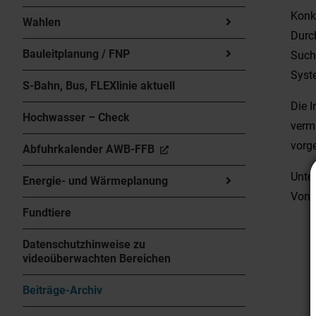
Konk
Wahlen
Durc
Bauleitplanung / FNP
Such
Syste
S-Bahn, Bus, FLEXlinie aktuell
Die I
Hochwasser – Check
verm
vorge
Abfuhrkalender AWB-FFB
Unte
Energie- und Wärmeplanung
Von 
Fundtiere
Datenschutzhinweise zu
videoüberwachten Bereichen
Beiträge-Archiv