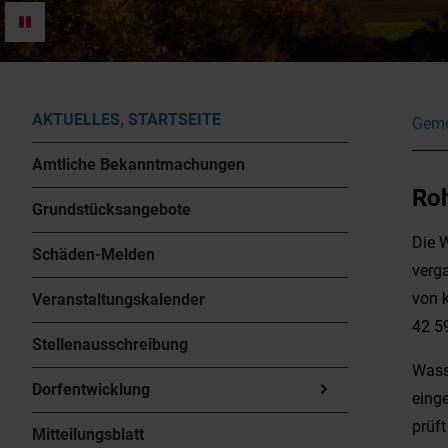
AKTUELLES, STARTSEITE
Geme
Amtliche Bekanntmachungen
Roh
Grundstücksangebote
Die 
Schäden-Melden
verg
von 
Veranstaltungskalender
42 5
Stellenausschreibung
Wasse
Dorfentwicklung
eing
prüft
Mitteilungsblatt