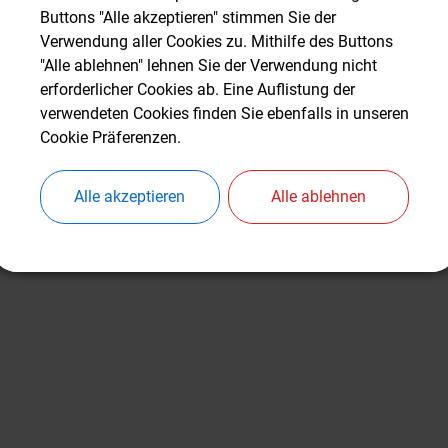
Buttons "Alle akzeptieren" stimmen Sie der
Buttons "Alle akzeptieren" stimmen Sie der
Verwendung aller Cookies zu. Mithilfe des Buttons
Verwendung aller Cookies zu. Mithilfe des Buttons
"Alle ablehnen" lehnen Sie der Verwendung nicht
"Alle ablehnen" lehnen Sie der Verwendung nicht
erforderlicher Cookies ab. Eine Auflistung der
erforderlicher Cookies ab. Eine Auflistung der
verwendeten Cookies finden Sie ebenfalls in unseren
verwendeten Cookies finden Sie ebenfalls in unseren
Cookie Präferenzen.
Cookie Präferenzen.
Alle akzeptieren
Alle akzeptieren
Alle ablehnen
Alle ablehnen