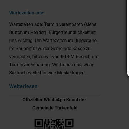
Wartezeiten ade:
Wartezeiten ade: Termin vereinbaren (siehe
Button im Header)! Bürgerfreundlichkeit ist
uns wichtig! Um Wartezeiten im Bürgerbüro,
im Bauamt bzw. der Gemeinde-Kasse zu
vermeiden, bitten wir vor JEDEM Besuch um
Terminvereinbarung. Wir freuen uns, wenn
Sie auch weiterhin eine Maske tragen.
Weiterlesen
Offizieller WhatsApp Kanal der
Gemeinde Türkenfeld