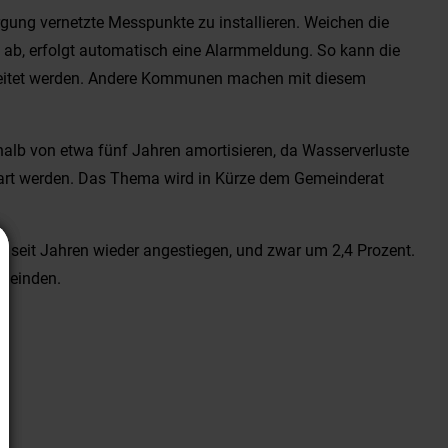
gung vernetzte Messpunkte zu installieren. Weichen die
ab, erfolgt automatisch eine Alarmmeldung. So kann die
leitet werden. Andere Kommunen machen mit diesem
rhalb von etwa fünf Jahren amortisieren, da Wasserverluste
art werden. Das Thema wird in Kürze dem Gemeinderat
 seit Jahren wieder angestiegen, und zwar um 2,4 Prozent.
emeinden.