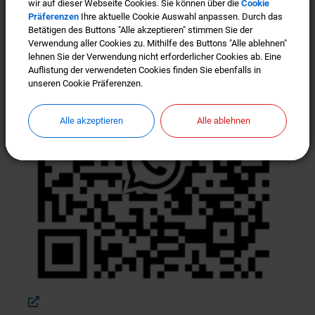
wir auf dieser Webseite Cookies. Sie können über die
wir auf dieser Webseite Cookies. Sie können über die
Cookie
Cookie
Gemeinde Türkenfeld
Präferenzen
Präferenzen
Ihre aktuelle Cookie Auswahl anpassen. Durch das
Ihre aktuelle Cookie Auswahl anpassen. Durch das
Betätigen des Buttons "Alle akzeptieren" stimmen Sie der
Betätigen des Buttons "Alle akzeptieren" stimmen Sie der
Verwendung aller Cookies zu. Mithilfe des Buttons "Alle ablehnen"
Verwendung aller Cookies zu. Mithilfe des Buttons "Alle ablehnen"
lehnen Sie der Verwendung nicht erforderlicher Cookies ab. Eine
lehnen Sie der Verwendung nicht erforderlicher Cookies ab. Eine
Auflistung der verwendeten Cookies finden Sie ebenfalls in
Auflistung der verwendeten Cookies finden Sie ebenfalls in
unseren Cookie Präferenzen.
unseren Cookie Präferenzen.
Alle akzeptieren
Alle akzeptieren
Alle ablehnen
Alle ablehnen