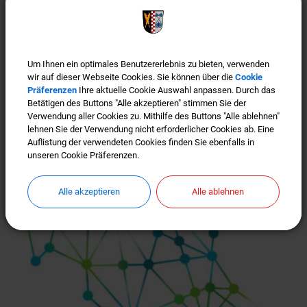
Um Ihnen ein optimales Benutzererlebnis zu bieten, verwenden
Um Ihnen ein optimales Benutzererlebnis zu bieten, verwenden
wir auf dieser Webseite Cookies. Sie können über die
wir auf dieser Webseite Cookies. Sie können über die
Cookie
Cookie
Präferenzen
Präferenzen
Ihre aktuelle Cookie Auswahl anpassen. Durch das
Ihre aktuelle Cookie Auswahl anpassen. Durch das
Betätigen des Buttons "Alle akzeptieren" stimmen Sie der
Betätigen des Buttons "Alle akzeptieren" stimmen Sie der
Verwendung aller Cookies zu. Mithilfe des Buttons "Alle ablehnen"
Verwendung aller Cookies zu. Mithilfe des Buttons "Alle ablehnen"
lehnen Sie der Verwendung nicht erforderlicher Cookies ab. Eine
lehnen Sie der Verwendung nicht erforderlicher Cookies ab. Eine
Auflistung der verwendeten Cookies finden Sie ebenfalls in
Auflistung der verwendeten Cookies finden Sie ebenfalls in
Türkenfeld ist "Gigabit-Region"
unseren Cookie Präferenzen.
unseren Cookie Präferenzen.
Alle akzeptieren
Alle akzeptieren
Alle ablehnen
Alle ablehnen