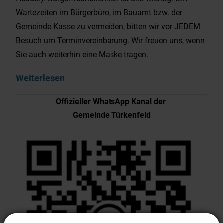
Wartezeiten im Bürgerbüro, im Bauamt bzw. der
Gemeinde-Kasse zu vermeiden, bitten wir vor JEDEM
Besuch um Terminvereinbarung. Wir freuen uns, wenn
Sie auch weiterhin eine Maske tragen.
Weiterlesen
Offizieller WhatsApp Kanal der
Gemeinde Türkenfeld