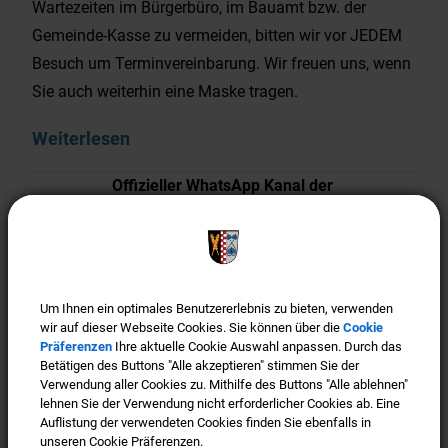
Wartezeiten im Bürgerbüro, im Bauamt bzw. der
Gemeinde-Kasse zu vermeiden, bitten wir vor JEDEM
Besuch um Terminvereinbarung. Wir freuen uns, wenn
Sie auch weiterhin eine Maske tragen.
Weiterlesen
Offizieller WhatsApp Kanal der
Gemeinde Türkenfeld
Um Ihnen ein optimales Benutzererlebnis zu bieten, verwenden
Um Ihnen ein optimales Benutzererlebnis zu bieten, verwenden
wir auf dieser Webseite Cookies. Sie können über die
wir auf dieser Webseite Cookies. Sie können über die
Cookie
Cookie
Präferenzen
Präferenzen
Ihre aktuelle Cookie Auswahl anpassen. Durch das
Ihre aktuelle Cookie Auswahl anpassen. Durch das
Betätigen des Buttons "Alle akzeptieren" stimmen Sie der
Betätigen des Buttons "Alle akzeptieren" stimmen Sie der
Verwendung aller Cookies zu. Mithilfe des Buttons "Alle ablehnen"
Verwendung aller Cookies zu. Mithilfe des Buttons "Alle ablehnen"
lehnen Sie der Verwendung nicht erforderlicher Cookies ab. Eine
lehnen Sie der Verwendung nicht erforderlicher Cookies ab. Eine
Auflistung der verwendeten Cookies finden Sie ebenfalls in
Auflistung der verwendeten Cookies finden Sie ebenfalls in
unseren Cookie Präferenzen.
unseren Cookie Präferenzen.