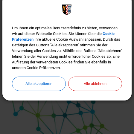
Um Ihnen ein optimales Benutzererlebnis zu bieten, verwenden
Um Ihnen ein optimales Benutzererlebnis zu bieten, verwenden
wir auf dieser Webseite Cookies. Sie können über die
wir auf dieser Webseite Cookies. Sie können über die
Cookie
Cookie
Präferenzen
Präferenzen
Ihre aktuelle Cookie Auswahl anpassen. Durch das
Ihre aktuelle Cookie Auswahl anpassen. Durch das
Betätigen des Buttons "Alle akzeptieren" stimmen Sie der
Betätigen des Buttons "Alle akzeptieren" stimmen Sie der
Verwendung aller Cookies zu. Mithilfe des Buttons "Alle ablehnen"
Verwendung aller Cookies zu. Mithilfe des Buttons "Alle ablehnen"
lehnen Sie der Verwendung nicht erforderlicher Cookies ab. Eine
lehnen Sie der Verwendung nicht erforderlicher Cookies ab. Eine
Auflistung der verwendeten Cookies finden Sie ebenfalls in
Auflistung der verwendeten Cookies finden Sie ebenfalls in
Türkenfeld ist "Gigabit-Region"
unseren Cookie Präferenzen.
unseren Cookie Präferenzen.
Alle akzeptieren
Alle akzeptieren
Alle ablehnen
Alle ablehnen