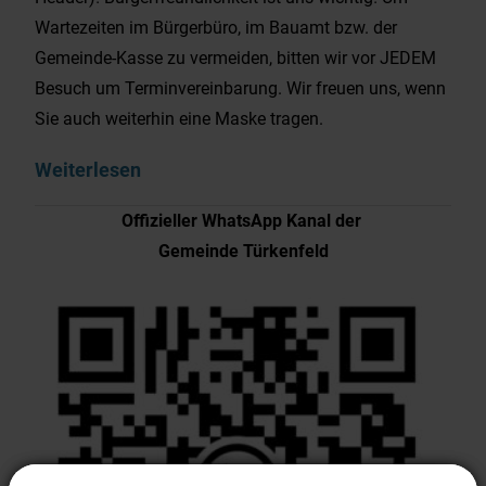
Wartezeiten im Bürgerbüro, im Bauamt bzw. der
Gemeinde-Kasse zu vermeiden, bitten wir vor JEDEM
Besuch um Terminvereinbarung. Wir freuen uns, wenn
Sie auch weiterhin eine Maske tragen.
Weiterlesen
Offizieller WhatsApp Kanal der
Gemeinde Türkenfeld