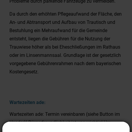
Probleme durch parkende Fahrzeuge zu vermeiden.
Da durch den erhöhten Pflegeaufwand der Fläche, den
An- und Abtransport und Aufbau von Trautisch und
Bestuhlung ein Mehraufwand für die Gemeinde
entsteht, liegen die Gebühren für die Nutzung der
Trauwiese höher als bei Eheschließungen im Rathaus
oder im Linsenmannsaal. Grundlage ist der gesetzlich
vorgegebene Gebührenrahmen nach dem bayerischen
Kostengesetz.
Wartezeiten ade:
Wartezeiten ade: Termin vereinbaren (siehe Button im
Header)! Bürgerfreundlichkeit ist uns wichtig! Um
Wartezeiten im Bürgerbüro, im Bauamt bzw. der