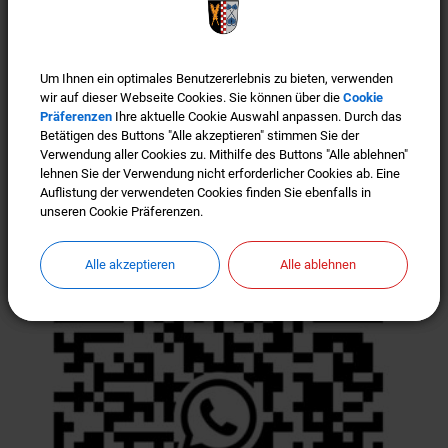
Gemeinde-Kasse zu vermeiden, bitten wir vor JEDEM
Besuch um Terminvereinbarung. Wir freuen uns, wenn
Sie auch weiterhin eine Maske tragen.
Um Ihnen ein optimales Benutzererlebnis zu bieten, verwenden
Um Ihnen ein optimales Benutzererlebnis zu bieten, verwenden
wir auf dieser Webseite Cookies. Sie können über die
wir auf dieser Webseite Cookies. Sie können über die
Cookie
Cookie
Präferenzen
Präferenzen
Ihre aktuelle Cookie Auswahl anpassen. Durch das
Ihre aktuelle Cookie Auswahl anpassen. Durch das
Weiterlesen
Betätigen des Buttons "Alle akzeptieren" stimmen Sie der
Betätigen des Buttons "Alle akzeptieren" stimmen Sie der
Verwendung aller Cookies zu. Mithilfe des Buttons "Alle ablehnen"
Verwendung aller Cookies zu. Mithilfe des Buttons "Alle ablehnen"
Offizieller WhatsApp Kanal der
lehnen Sie der Verwendung nicht erforderlicher Cookies ab. Eine
lehnen Sie der Verwendung nicht erforderlicher Cookies ab. Eine
Auflistung der verwendeten Cookies finden Sie ebenfalls in
Auflistung der verwendeten Cookies finden Sie ebenfalls in
Gemeinde Türkenfeld
unseren Cookie Präferenzen.
unseren Cookie Präferenzen.
Alle akzeptieren
Alle akzeptieren
Alle ablehnen
Alle ablehnen