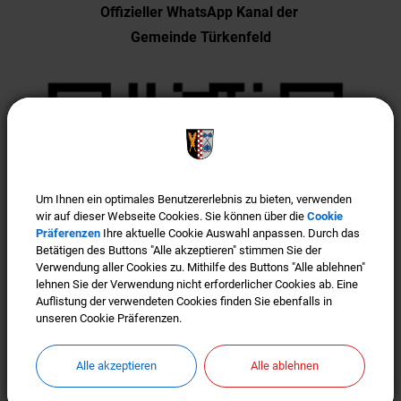
Offizieller WhatsApp Kanal der
Gemeinde Türkenfeld
Um Ihnen ein optimales Benutzererlebnis zu bieten, verwenden
Um Ihnen ein optimales Benutzererlebnis zu bieten, verwenden
wir auf dieser Webseite Cookies. Sie können über die
wir auf dieser Webseite Cookies. Sie können über die
Cookie
Cookie
Präferenzen
Präferenzen
Ihre aktuelle Cookie Auswahl anpassen. Durch das
Ihre aktuelle Cookie Auswahl anpassen. Durch das
Betätigen des Buttons "Alle akzeptieren" stimmen Sie der
Betätigen des Buttons "Alle akzeptieren" stimmen Sie der
Verwendung aller Cookies zu. Mithilfe des Buttons "Alle ablehnen"
Verwendung aller Cookies zu. Mithilfe des Buttons "Alle ablehnen"
lehnen Sie der Verwendung nicht erforderlicher Cookies ab. Eine
lehnen Sie der Verwendung nicht erforderlicher Cookies ab. Eine
Auflistung der verwendeten Cookies finden Sie ebenfalls in
Auflistung der verwendeten Cookies finden Sie ebenfalls in
unseren Cookie Präferenzen.
unseren Cookie Präferenzen.
Alle akzeptieren
Alle akzeptieren
Alle ablehnen
Alle ablehnen