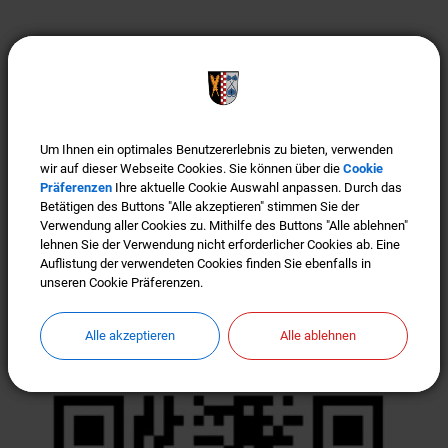
Wartezeiten ade:
Wartezeiten ade: Termin vereinbaren (siehe Button im
Header)! Bürgerfreundlichkeit ist uns wichtig! Um
Wartezeiten im Bürgerbüro, im Bauamt bzw. der
Um Ihnen ein optimales Benutzererlebnis zu bieten, verwenden
Um Ihnen ein optimales Benutzererlebnis zu bieten, verwenden
Gemeinde-Kasse zu vermeiden, bitten wir vor JEDEM
wir auf dieser Webseite Cookies. Sie können über die
wir auf dieser Webseite Cookies. Sie können über die
Cookie
Cookie
Präferenzen
Präferenzen
Ihre aktuelle Cookie Auswahl anpassen. Durch das
Ihre aktuelle Cookie Auswahl anpassen. Durch das
Besuch um Terminvereinbarung. Wir freuen uns, wenn
Betätigen des Buttons "Alle akzeptieren" stimmen Sie der
Betätigen des Buttons "Alle akzeptieren" stimmen Sie der
Sie auch weiterhin eine Maske tragen.
Verwendung aller Cookies zu. Mithilfe des Buttons "Alle ablehnen"
Verwendung aller Cookies zu. Mithilfe des Buttons "Alle ablehnen"
lehnen Sie der Verwendung nicht erforderlicher Cookies ab. Eine
lehnen Sie der Verwendung nicht erforderlicher Cookies ab. Eine
Auflistung der verwendeten Cookies finden Sie ebenfalls in
Auflistung der verwendeten Cookies finden Sie ebenfalls in
Weiterlesen
unseren Cookie Präferenzen.
unseren Cookie Präferenzen.
Offizieller WhatsApp Kanal der
Alle akzeptieren
Alle akzeptieren
Alle ablehnen
Alle ablehnen
Gemeinde Türkenfeld