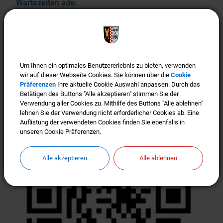
Wartezeiten ade:
Wartezeiten ade: Termin vereinbaren (siehe Button im
Header)! Bürgerfreundlichkeit ist uns wichtig! Um
Wartezeiten im Bürgerbüro, im Bauamt bzw. der
Gemeinde-Kasse zu vermeiden, bitten wir vor JEDEM
Um Ihnen ein optimales Benutzererlebnis zu bieten, verwenden
Um Ihnen ein optimales Benutzererlebnis zu bieten, verwenden
wir auf dieser Webseite Cookies. Sie können über die
wir auf dieser Webseite Cookies. Sie können über die
Cookie
Cookie
Besuch um Terminvereinbarung. Wir freuen uns, wenn
Präferenzen
Präferenzen
Ihre aktuelle Cookie Auswahl anpassen. Durch das
Ihre aktuelle Cookie Auswahl anpassen. Durch das
Sie auch weiterhin eine Maske tragen.
Betätigen des Buttons "Alle akzeptieren" stimmen Sie der
Betätigen des Buttons "Alle akzeptieren" stimmen Sie der
Verwendung aller Cookies zu. Mithilfe des Buttons "Alle ablehnen"
Verwendung aller Cookies zu. Mithilfe des Buttons "Alle ablehnen"
lehnen Sie der Verwendung nicht erforderlicher Cookies ab. Eine
lehnen Sie der Verwendung nicht erforderlicher Cookies ab. Eine
Weiterlesen
Auflistung der verwendeten Cookies finden Sie ebenfalls in
Auflistung der verwendeten Cookies finden Sie ebenfalls in
unseren Cookie Präferenzen.
unseren Cookie Präferenzen.
Offizieller WhatsApp Kanal der
Gemeinde Türkenfeld
Alle akzeptieren
Alle akzeptieren
Alle ablehnen
Alle ablehnen