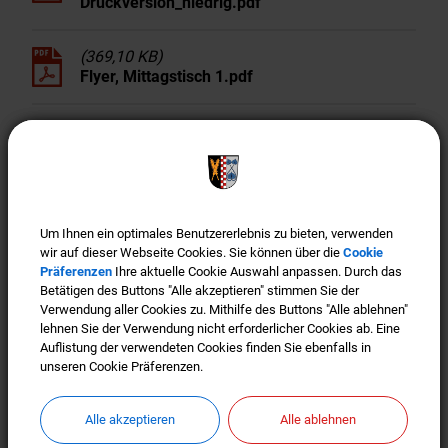
Druckversion_niedrig.pdf
(369,10 KB)
Flyer, Mittagstisch 1.pdf
Wartezeiten ade:
Um Ihnen ein optimales Benutzererlebnis zu bieten, verwenden
Um Ihnen ein optimales Benutzererlebnis zu bieten, verwenden
Wartezeiten ade: Termin vereinbaren (siehe Button im
wir auf dieser Webseite Cookies. Sie können über die
wir auf dieser Webseite Cookies. Sie können über die
Cookie
Cookie
Präferenzen
Präferenzen
Ihre aktuelle Cookie Auswahl anpassen. Durch das
Ihre aktuelle Cookie Auswahl anpassen. Durch das
Header)! Bürgerfreundlichkeit ist uns wichtig! Um
Betätigen des Buttons "Alle akzeptieren" stimmen Sie der
Betätigen des Buttons "Alle akzeptieren" stimmen Sie der
Wartezeiten im Bürgerbüro, im Bauamt bzw. der
Verwendung aller Cookies zu. Mithilfe des Buttons "Alle ablehnen"
Verwendung aller Cookies zu. Mithilfe des Buttons "Alle ablehnen"
lehnen Sie der Verwendung nicht erforderlicher Cookies ab. Eine
lehnen Sie der Verwendung nicht erforderlicher Cookies ab. Eine
Gemeinde-Kasse zu vermeiden, bitten wir vor JEDEM
Auflistung der verwendeten Cookies finden Sie ebenfalls in
Auflistung der verwendeten Cookies finden Sie ebenfalls in
Besuch um Terminvereinbarung. Wir freuen uns, wenn
unseren Cookie Präferenzen.
unseren Cookie Präferenzen.
Sie auch weiterhin eine Maske tragen.
Alle akzeptieren
Alle akzeptieren
Alle ablehnen
Alle ablehnen
Weiterlesen