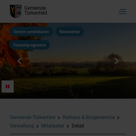
Gemeinde
Türkenfeld
Termin vereinbaren
Newsletter
Freizeitprogramm
Gemeinde Türkenfeld
Rathaus & Bürgerservice
Verwaltung
Mitarbeiter
Detail