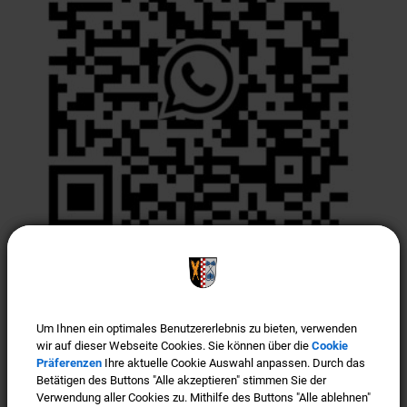
Türkenfeld ist "Gigabit-Region"
Um Ihnen ein optimales Benutzererlebnis zu bieten, verwenden
Um Ihnen ein optimales Benutzererlebnis zu bieten, verwenden
wir auf dieser Webseite Cookies. Sie können über die
wir auf dieser Webseite Cookies. Sie können über die
Cookie
Cookie
Präferenzen
Präferenzen
Ihre aktuelle Cookie Auswahl anpassen. Durch das
Ihre aktuelle Cookie Auswahl anpassen. Durch das
Betätigen des Buttons "Alle akzeptieren" stimmen Sie der
Betätigen des Buttons "Alle akzeptieren" stimmen Sie der
Verwendung aller Cookies zu. Mithilfe des Buttons "Alle ablehnen"
Verwendung aller Cookies zu. Mithilfe des Buttons "Alle ablehnen"