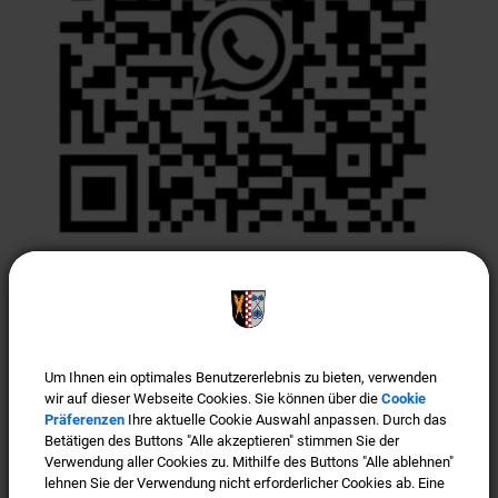
Türkenfeld ist "Gigabit-Region"
Um Ihnen ein optimales Benutzererlebnis zu bieten, verwenden
Um Ihnen ein optimales Benutzererlebnis zu bieten, verwenden
wir auf dieser Webseite Cookies. Sie können über die
wir auf dieser Webseite Cookies. Sie können über die
Cookie
Cookie
Präferenzen
Präferenzen
Ihre aktuelle Cookie Auswahl anpassen. Durch das
Ihre aktuelle Cookie Auswahl anpassen. Durch das
Betätigen des Buttons "Alle akzeptieren" stimmen Sie der
Betätigen des Buttons "Alle akzeptieren" stimmen Sie der
Verwendung aller Cookies zu. Mithilfe des Buttons "Alle ablehnen"
Verwendung aller Cookies zu. Mithilfe des Buttons "Alle ablehnen"
lehnen Sie der Verwendung nicht erforderlicher Cookies ab. Eine
lehnen Sie der Verwendung nicht erforderlicher Cookies ab. Eine