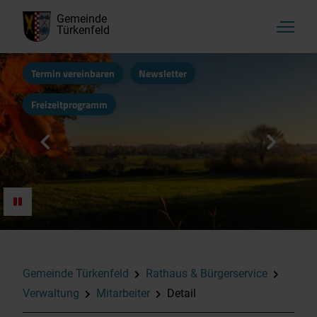
Gemeinde
Türkenfeld
Termin vereinbaren
Newsletter
Freizeitprogramm
Gemeinde Türkenfeld
Rathaus & Bürgerservice
Verwaltung
Mitarbeiter
Detail