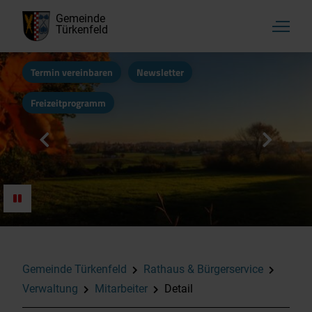
Gemeinde
Türkenfeld
Termin vereinbaren
Newsletter
Freizeitprogramm
Gemeinde Türkenfeld
Rathaus & Bürgerservice
Verwaltung
Mitarbeiter
Detail