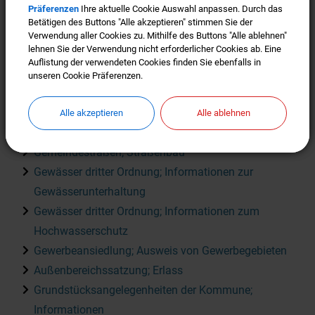
Präferenzen
Präferenzen
Ihre aktuelle Cookie Auswahl anpassen. Durch das
Ihre aktuelle Cookie Auswahl anpassen. Durch das
Abwasserentsorgung; Beantragung eines
Betätigen des Buttons "Alle akzeptieren" stimmen Sie der
Betätigen des Buttons "Alle akzeptieren" stimmen Sie der
Grundstücksanschlusses
Verwendung aller Cookies zu. Mithilfe des Buttons "Alle ablehnen"
Verwendung aller Cookies zu. Mithilfe des Buttons "Alle ablehnen"
lehnen Sie der Verwendung nicht erforderlicher Cookies ab. Eine
lehnen Sie der Verwendung nicht erforderlicher Cookies ab. Eine
Feldgeschworene; Beauftragung
Auflistung der verwendeten Cookies finden Sie ebenfalls in
Auflistung der verwendeten Cookies finden Sie ebenfalls in
Feldgeschworene; Bestellung, Wahl und Entlassung
unseren Cookie Präferenzen.
unseren Cookie Präferenzen.
Feuerbeschau; Durchführung
Flächennutzungsplan; Aufstellung
Alle akzeptieren
Alle akzeptieren
Alle ablehnen
Alle ablehnen
Gemeindestraßen, Wege und Plätze; Widmung
Gemeindestraßen; Straßenbau
Gewässer dritter Ordnung; Informationen zur
Gewässerunterhaltung
Gewässer dritter Ordnung; Informationen zum
Hochwasserschutz
Gewerbeansiedlung; Ausweis von Gewerbegebieten
Außenbereichssatzung; Erlass
Grundstücksangelegenheiten der Kommune;
Informationen