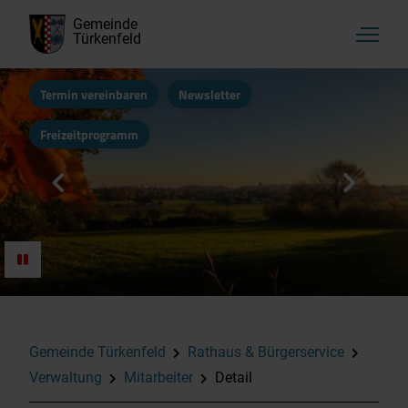
Gemeinde
Türkenfeld
Termin vereinbaren
Newsletter
Freizeitprogramm
Gemeinde Türkenfeld
Rathaus & Bürgerservice
Verwaltung
Mitarbeiter
Detail