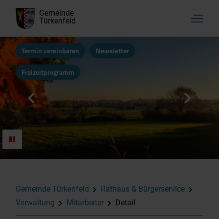
Gemeinde
Türkenfeld
Termin vereinbaren
Newsletter
Freizeitprogramm
Gemeinde Türkenfeld
Rathaus & Bürgerservice
Verwaltung
Mitarbeiter
Detail