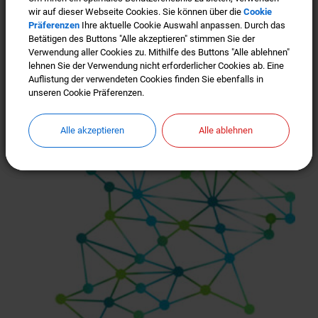
wir auf dieser Webseite Cookies. Sie können über die
wir auf dieser Webseite Cookies. Sie können über die
Cookie
Cookie
Türkenfeld ist "Gigabit-Region"
Präferenzen
Präferenzen
Ihre aktuelle Cookie Auswahl anpassen. Durch das
Ihre aktuelle Cookie Auswahl anpassen. Durch das
Betätigen des Buttons "Alle akzeptieren" stimmen Sie der
Betätigen des Buttons "Alle akzeptieren" stimmen Sie der
Verwendung aller Cookies zu. Mithilfe des Buttons "Alle ablehnen"
Verwendung aller Cookies zu. Mithilfe des Buttons "Alle ablehnen"
lehnen Sie der Verwendung nicht erforderlicher Cookies ab. Eine
lehnen Sie der Verwendung nicht erforderlicher Cookies ab. Eine
Auflistung der verwendeten Cookies finden Sie ebenfalls in
Auflistung der verwendeten Cookies finden Sie ebenfalls in
unseren Cookie Präferenzen.
unseren Cookie Präferenzen.
Alle akzeptieren
Alle akzeptieren
Alle ablehnen
Alle ablehnen