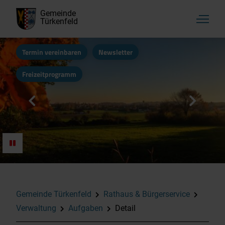
Gemeinde
Türkenfeld
Termin vereinbaren
Newsletter
Freizeitprogramm
Gemeinde Türkenfeld
Rathaus & Bürgerservice
Verwaltung
Aufgaben
Detail