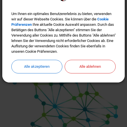
Um Ihnen ein optimales Benutzererlebnis zu bieten, verwenden
Um Ihnen ein optimales Benutzererlebnis zu bieten, verwenden
wir auf dieser Webseite Cookies. Sie können über die
wir auf dieser Webseite Cookies. Sie können über die
Cookie
Cookie
Präferenzen
Präferenzen
Ihre aktuelle Cookie Auswahl anpassen. Durch das
Ihre aktuelle Cookie Auswahl anpassen. Durch das
Betätigen des Buttons "Alle akzeptieren" stimmen Sie der
Betätigen des Buttons "Alle akzeptieren" stimmen Sie der
Verwendung aller Cookies zu. Mithilfe des Buttons "Alle ablehnen"
Verwendung aller Cookies zu. Mithilfe des Buttons "Alle ablehnen"
Türkenfeld ist "Gigabit-Region"
lehnen Sie der Verwendung nicht erforderlicher Cookies ab. Eine
lehnen Sie der Verwendung nicht erforderlicher Cookies ab. Eine
Auflistung der verwendeten Cookies finden Sie ebenfalls in
Auflistung der verwendeten Cookies finden Sie ebenfalls in
unseren Cookie Präferenzen.
unseren Cookie Präferenzen.
Alle akzeptieren
Alle akzeptieren
Alle ablehnen
Alle ablehnen