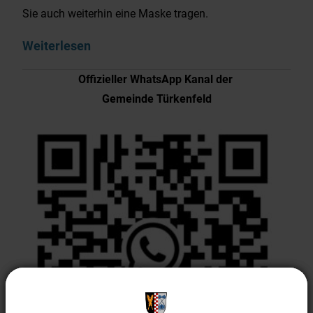
Sie auch weiterhin eine Maske tragen.
Weiterlesen
Offizieller WhatsApp Kanal der
Gemeinde Türkenfeld