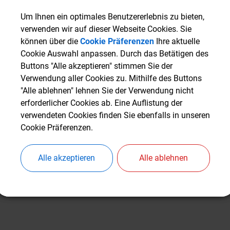
Um Ihnen ein optimales Benutzererlebnis zu bieten,
Um Ihnen ein optimales Benutzererlebnis zu bieten,
verwenden wir auf dieser Webseite Cookies. Sie
verwenden wir auf dieser Webseite Cookies. Sie
können über die
können über die
Cookie Präferenzen
Cookie Präferenzen
Ihre aktuelle
Ihre aktuelle
Cookie Auswahl anpassen. Durch das Betätigen des
Cookie Auswahl anpassen. Durch das Betätigen des
Buttons "Alle akzeptieren" stimmen Sie der
Buttons "Alle akzeptieren" stimmen Sie der
Verwendung aller Cookies zu. Mithilfe des Buttons
Verwendung aller Cookies zu. Mithilfe des Buttons
"Alle ablehnen" lehnen Sie der Verwendung nicht
"Alle ablehnen" lehnen Sie der Verwendung nicht
erforderlicher Cookies ab. Eine Auflistung der
erforderlicher Cookies ab. Eine Auflistung der
verwendeten Cookies finden Sie ebenfalls in unseren
verwendeten Cookies finden Sie ebenfalls in unseren
Cookie Präferenzen.
Cookie Präferenzen.
Alle akzeptieren
Alle akzeptieren
Alle ablehnen
Alle ablehnen