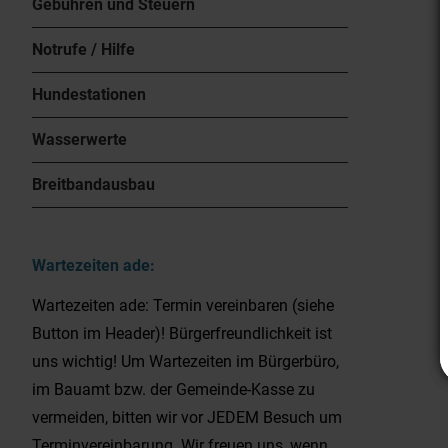
Gebühren und Steuern
Notrufe / Hilfe
Hundestationen
Wasserwerte
Breitbandausbau
Wartezeiten ade:
Wartezeiten ade: Termin vereinbaren (siehe
Button im Header)! Bürgerfreundlichkeit ist
uns wichtig! Um Wartezeiten im Bürgerbüro,
im Bauamt bzw. der Gemeinde-Kasse zu
vermeiden, bitten wir vor JEDEM Besuch um
Terminvereinbarung. Wir freuen uns, wenn