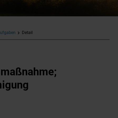
ufgaben
Detail
gsmaßnahme;
migung