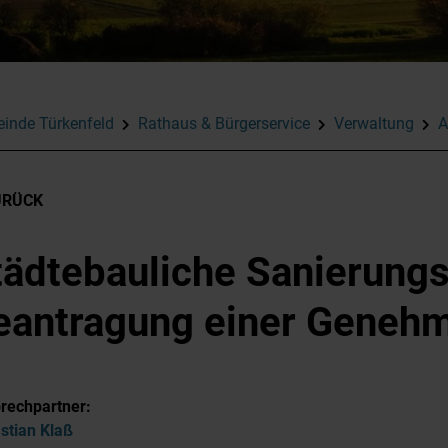
inde Türkenfeld
Rathaus & Bürgerservice
Verwaltung
A
URÜCK
tädtebauliche Sanierun
eantragung einer Geneh
rechpartner:
stian
Klaß