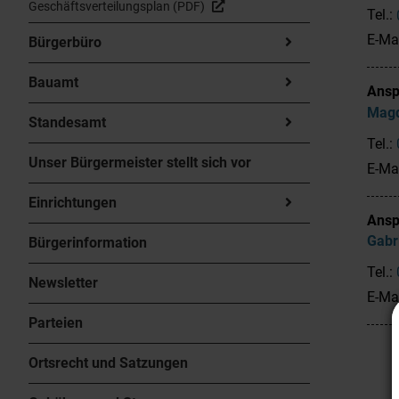
Geschäftsverteilungsplan (PDF)
Tel.:
E-Ma
Bürgerbüro
Bauamt
Ansp
Mag
Standesamt
Tel.:
Unser Bürgermeister stellt sich vor
E-Ma
Einrichtungen
Ansp
Gabr
Bürgerinformation
Tel.:
Newsletter
E-Ma
Parteien
Ortsrecht und Satzungen