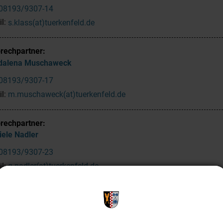
08193/9307-14
il:
s.klass(at)tuerkenfeld.de
rechpartner:
dalena
Muschaweck
08193/9307-17
il:
m.muschaweck(at)tuerkenfeld.de
rechpartner:
iele
Nadler
08193/9307-23
il:
g.nadler(at)tuerkenfeld.de