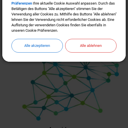
Präferenzen
Präferenzen
Ihre aktuelle Cookie Auswahl anpassen. Durch das
Ihre aktuelle Cookie Auswahl anpassen. Durch das
Betätigen des Buttons "Alle akzeptieren" stimmen Sie der
Betätigen des Buttons "Alle akzeptieren" stimmen Sie der
Verwendung aller Cookies zu. Mithilfe des Buttons "Alle ablehnen"
Verwendung aller Cookies zu. Mithilfe des Buttons "Alle ablehnen"
lehnen Sie der Verwendung nicht erforderlicher Cookies ab. Eine
lehnen Sie der Verwendung nicht erforderlicher Cookies ab. Eine
Auflistung der verwendeten Cookies finden Sie ebenfalls in
Auflistung der verwendeten Cookies finden Sie ebenfalls in
unseren Cookie Präferenzen.
unseren Cookie Präferenzen.
Alle akzeptieren
Alle akzeptieren
Alle ablehnen
Alle ablehnen