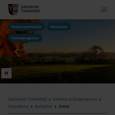
Gemeinde
Türkenfeld
Termin vereinbaren
Newsletter
Freizeitprogramm
Gemeinde Türkenfeld
Rathaus & Bürgerservice
Verwaltung
Aufgaben
Detail