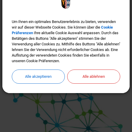
Um Ihnen ein optimales Benutzererlebnis zu bieten, verwenden
Um Ihnen ein optimales Benutzererlebnis zu bieten, verwenden
wir auf dieser Webseite Cookies. Sie können über die
wir auf dieser Webseite Cookies. Sie können über die
Cookie
Cookie
Präferenzen
Präferenzen
Ihre aktuelle Cookie Auswahl anpassen. Durch das
Ihre aktuelle Cookie Auswahl anpassen. Durch das
Betätigen des Buttons "Alle akzeptieren" stimmen Sie der
Betätigen des Buttons "Alle akzeptieren" stimmen Sie der
Verwendung aller Cookies zu. Mithilfe des Buttons "Alle ablehnen"
Verwendung aller Cookies zu. Mithilfe des Buttons "Alle ablehnen"
lehnen Sie der Verwendung nicht erforderlicher Cookies ab. Eine
lehnen Sie der Verwendung nicht erforderlicher Cookies ab. Eine
Türkenfeld ist "Gigabit-Region"
Auflistung der verwendeten Cookies finden Sie ebenfalls in
Auflistung der verwendeten Cookies finden Sie ebenfalls in
unseren Cookie Präferenzen.
unseren Cookie Präferenzen.
Alle akzeptieren
Alle akzeptieren
Alle ablehnen
Alle ablehnen