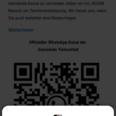
Gemeinde-Kasse zu vermeiden, bitten wir vor JEDEM
Besuch um Terminvereinbarung. Wir freuen uns, wenn
Sie auch weiterhin eine Maske tragen.
Weiterlesen
Offizieller WhatsApp Kanal der
Gemeinde Türkenfeld