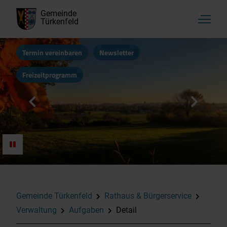
Gemeinde
Türkenfeld
Termin vereinbaren
Newsletter
Freizeitprogramm
Gemeinde Türkenfeld
Rathaus & Bürgerservice
Verwaltung
Aufgaben
Detail