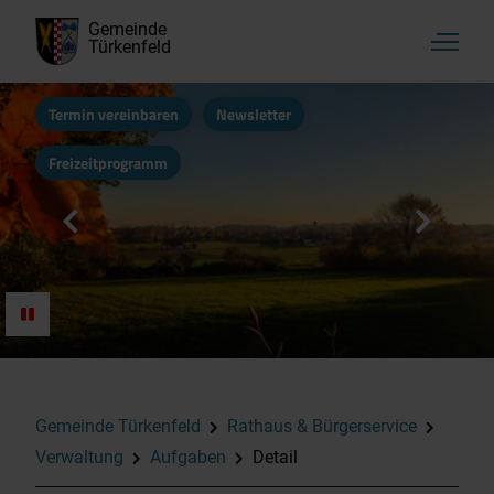
Gemeinde
Türkenfeld
Termin vereinbaren
Newsletter
Freizeitprogramm
Gemeinde Türkenfeld
Rathaus & Bürgerservice
Verwaltung
Aufgaben
Detail