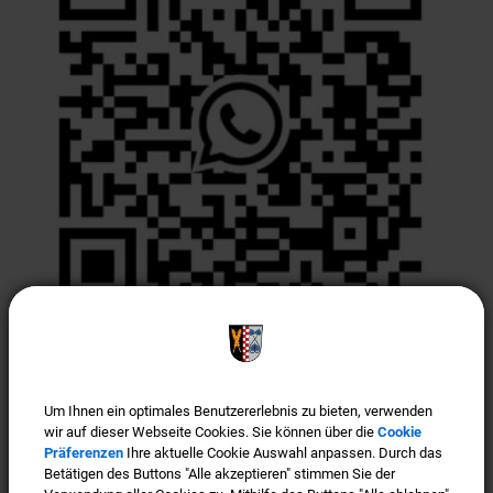
Türkenfeld ist "Gigabit-Region"
Um Ihnen ein optimales Benutzererlebnis zu bieten, verwenden
Um Ihnen ein optimales Benutzererlebnis zu bieten, verwenden
wir auf dieser Webseite Cookies. Sie können über die
wir auf dieser Webseite Cookies. Sie können über die
Cookie
Cookie
Präferenzen
Präferenzen
Ihre aktuelle Cookie Auswahl anpassen. Durch das
Ihre aktuelle Cookie Auswahl anpassen. Durch das
Betätigen des Buttons "Alle akzeptieren" stimmen Sie der
Betätigen des Buttons "Alle akzeptieren" stimmen Sie der