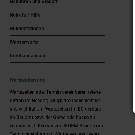
Gebühren und Steuern
Notrufe / Hilfe
Hundestationen
Wasserwerte
Breitbandausbau
Wartezeiten ade:
Wartezeiten ade: Termin vereinbaren (siehe
Button im Header)! Bürgerfreundlichkeit ist
uns wichtig! Um Wartezeiten im Bürgerbüro,
im Bauamt bzw. der Gemeinde-Kasse zu
vermeiden, bitten wir vor JEDEM Besuch um
Terminvereinbarung. Wir freuen uns, wenn