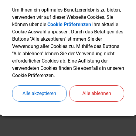
Um Ihnen ein optimales Benutzererlebnis zu bieten,
Um Ihnen ein optimales Benutzererlebnis zu bieten,
verwenden wir auf dieser Webseite Cookies. Sie
verwenden wir auf dieser Webseite Cookies. Sie
können über die
können über die
Cookie Präferenzen
Cookie Präferenzen
Ihre aktuelle
Ihre aktuelle
Cookie Auswahl anpassen. Durch das Betätigen des
Cookie Auswahl anpassen. Durch das Betätigen des
Buttons "Alle akzeptieren" stimmen Sie der
Buttons "Alle akzeptieren" stimmen Sie der
Verwendung aller Cookies zu. Mithilfe des Buttons
Verwendung aller Cookies zu. Mithilfe des Buttons
"Alle ablehnen" lehnen Sie der Verwendung nicht
"Alle ablehnen" lehnen Sie der Verwendung nicht
erforderlicher Cookies ab. Eine Auflistung der
erforderlicher Cookies ab. Eine Auflistung der
verwendeten Cookies finden Sie ebenfalls in unseren
verwendeten Cookies finden Sie ebenfalls in unseren
Cookie Präferenzen.
Cookie Präferenzen.
Alle akzeptieren
Alle akzeptieren
Alle ablehnen
Alle ablehnen