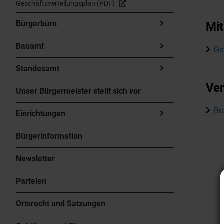
Geschäftsverteilungsplan (PDF)
Bürgerbüro
Mit
Bauamt
Ge
Standesamt
Ver
Unser Bürgermeister stellt sich vor
Br
Einrichtungen
Bürgerinformation
Newsletter
Parteien
Ortsrecht und Satzungen