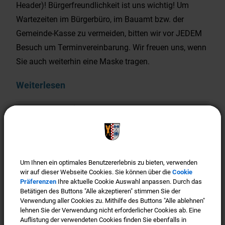
Header)! Bürgerfreundlichkeit ist uns wichtig! Um
Wartezeiten im Bürgerbüro, im Bauamt bzw. der
Gemeinde-Kasse zu vermeiden, bitten wir vor JEDEM
Besuch um Terminvereinbarung. Wir freuen uns, wenn
Sie auch weiterhin eine Maske tragen.
Weiterlesen
Offizieller WhatsApp Kanal der
Gemeinde Türkenfeld
Um Ihnen ein optimales Benutzererlebnis zu bieten, verwenden
Um Ihnen ein optimales Benutzererlebnis zu bieten, verwenden
wir auf dieser Webseite Cookies. Sie können über die
wir auf dieser Webseite Cookies. Sie können über die
Cookie
Cookie
Präferenzen
Präferenzen
Ihre aktuelle Cookie Auswahl anpassen. Durch das
Ihre aktuelle Cookie Auswahl anpassen. Durch das
Betätigen des Buttons "Alle akzeptieren" stimmen Sie der
Betätigen des Buttons "Alle akzeptieren" stimmen Sie der
Verwendung aller Cookies zu. Mithilfe des Buttons "Alle ablehnen"
Verwendung aller Cookies zu. Mithilfe des Buttons "Alle ablehnen"
lehnen Sie der Verwendung nicht erforderlicher Cookies ab. Eine
lehnen Sie der Verwendung nicht erforderlicher Cookies ab. Eine
Auflistung der verwendeten Cookies finden Sie ebenfalls in
Auflistung der verwendeten Cookies finden Sie ebenfalls in